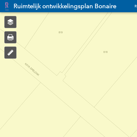
Header
Ruimtelijk ontwikkelingsplan Bonaire
R
Controller